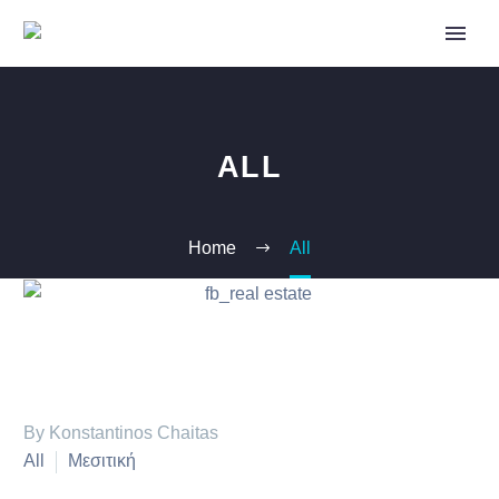
ALL
Home
All
By Konstantinos Chaitas
All
Μεσιτική